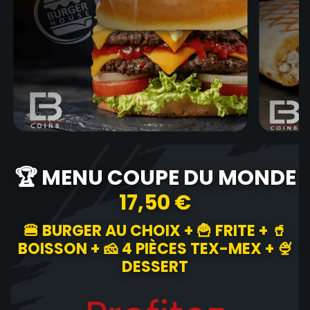
🏆 MENU COUPE DU MONDE
17,50 €
🍔 BURGER AU CHOIX + 🍟 FRITE + 🥤
BOISSON + 🧀 4 PIÈCES TEX-MEX + 🍨
DESSERT