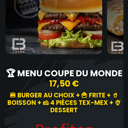
🏆 MENU COUPE DU MONDE
17,50 €
🍔 BURGER AU CHOIX + 🍟 FRITE + 🥤
BOISSON + 🧀 4 PIÈCES TEX-MEX + 🍨
DESSERT