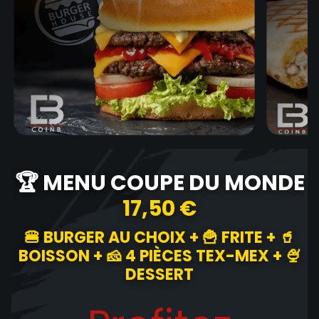
🏆 MENU COUPE DU MONDE
17,50 €
🍔 BURGER AU CHOIX + 🍟 FRITE + 🥤
BOISSON + 🧀 4 PIÈCES TEX-MEX + 🍨
DESSERT