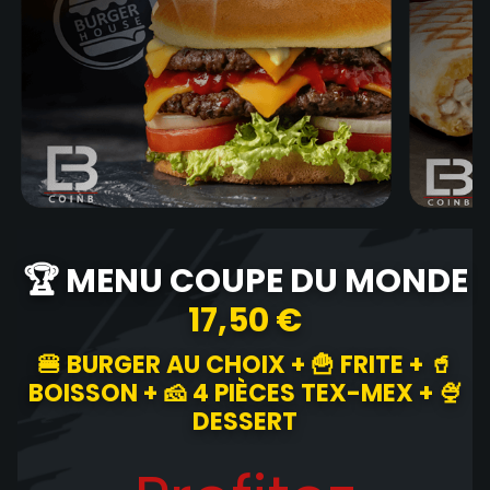
🏆 MENU COUPE DU MONDE
17,50 €
🍔 BURGER AU CHOIX + 🍟 FRITE + 🥤
BOISSON + 🧀 4 PIÈCES TEX-MEX + 🍨
DESSERT