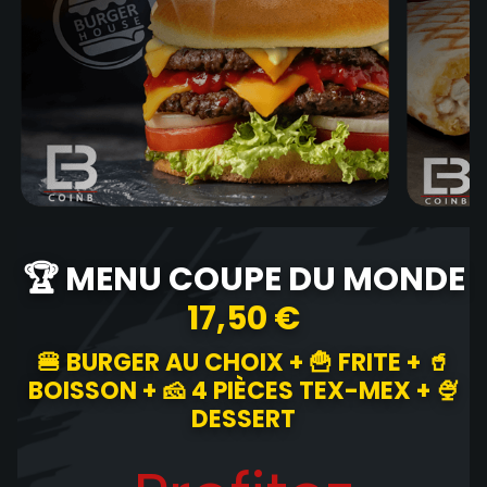
🏆 MENU COUPE DU MONDE
17,50 €
🍔 BURGER AU CHOIX + 🍟 FRITE + 🥤
BOISSON + 🧀 4 PIÈCES TEX-MEX + 🍨
DESSERT