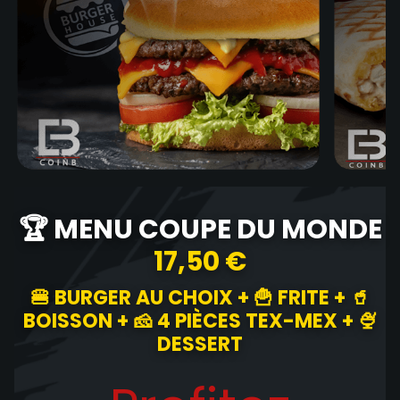
🏆 MENU COUPE DU MONDE
17,50 €
🍔 BURGER AU CHOIX + 🍟 FRITE + 🥤
BOISSON + 🧀 4 PIÈCES TEX-MEX + 🍨
DESSERT