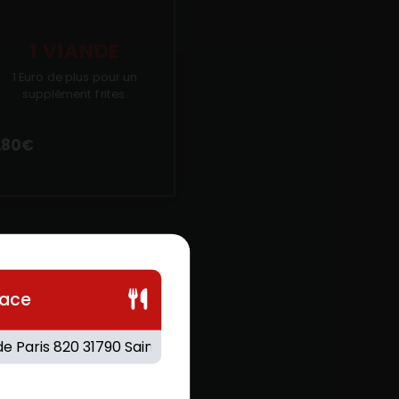
1 VIANDE
1 Euro de plus pour un
supplément frites.
.80
€
lace