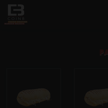
Accueil
P
Allergènes
Charte Qualité
C.G.V
Contact
Mentions Légales