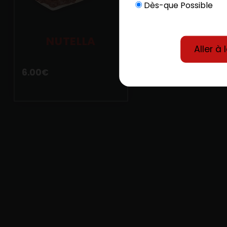
Dès-que Possible
NUTELLA
Aller à 
6.00
€