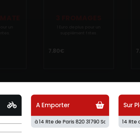
OMATE
3 FROMAGES
pour un
1 Euro de plus pour un
ites.
supplément frites.
7.80
€
7
A Emporter
Sur P