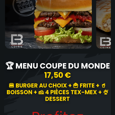
🏆 MENU COUPE DU MONDE
17,50 €
🍔 BURGER AU CHOIX + 🍟 FRITE + 🥤
BOISSON + 🧀 4 PIÈCES TEX-MEX + 🍨
DESSERT