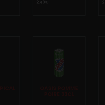
2.40
€
2
PICAL
OASIS POMME
POIRE 33CL