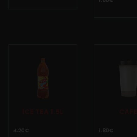
1.80
€
ICE TEA 1.5L
CAF
4.20
€
1.80
€