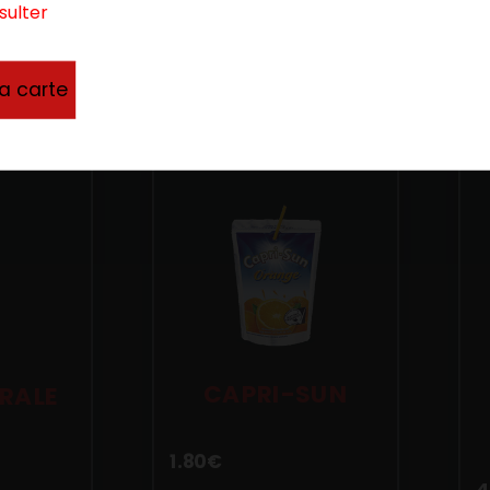
sulter
la carte
CAPRI-SUN
RALE
L
1.80
€