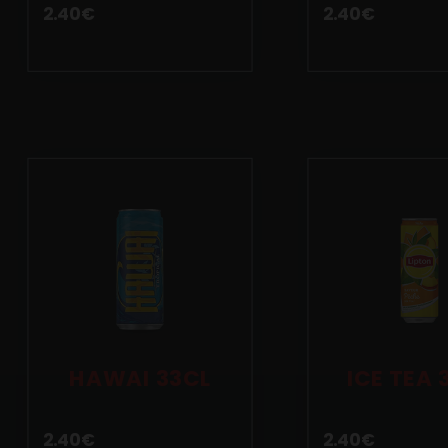
2.40
€
2.40
€
HAWAI 33CL
ICE TEA 
2.40
€
2.40
€