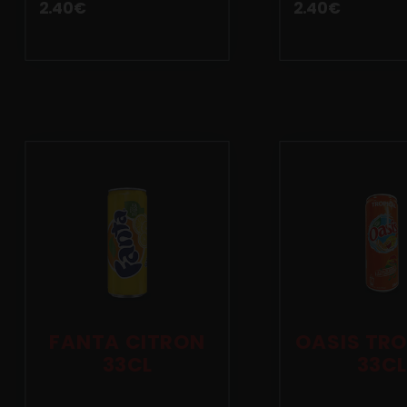
Mobile
2.40
€
2.40
€
Programme De Fidélité
Avis
Mon Compte
Notre Restaurant
FANTA CITRON
OASIS TRO
33CL
33CL