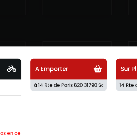
A Emporter
Sur P
PERRIER 33CL
JITO
2.40
€
3
pas en ce