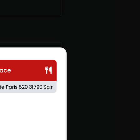
lace
RED BULL
.60
€