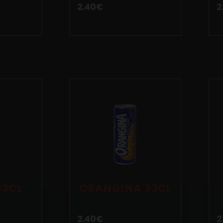
2.40
€
2
33CL
ORANGINA 33CL
2.40
€
2