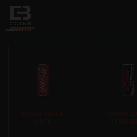
Accueil
Allergènes
Charte Qualité
C.G.V
Contact
COCA COLA
COCA C
33CL
ZERO 3
Mentions Légales