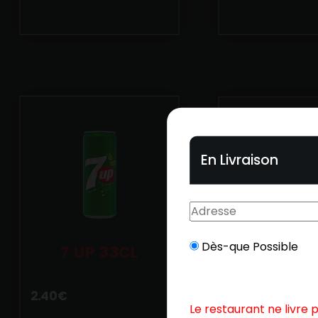
En Livraison
Dès-que Possible
7 UP 33CL
7 UP MO
33CL
2.40
€
Le restaurant ne livre 
2.40
€