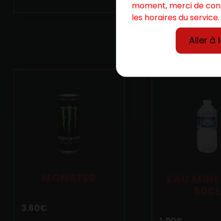
moment, merci de con
les horaires du service.
Aller à 
MONSTER
EAU MINE
50C
3.60
€