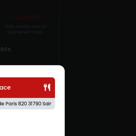
1 VIANDE
1 Euro de plus pour un
supplément frites.
.80
€
lace