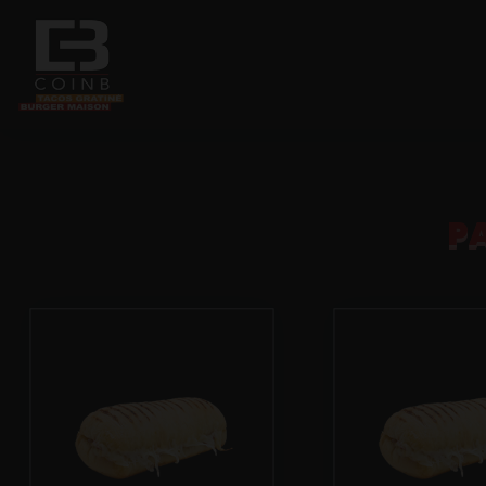
Accueil
P
Allergènes
Charte Qualité
C.G.V
Contact
Mentions Légales