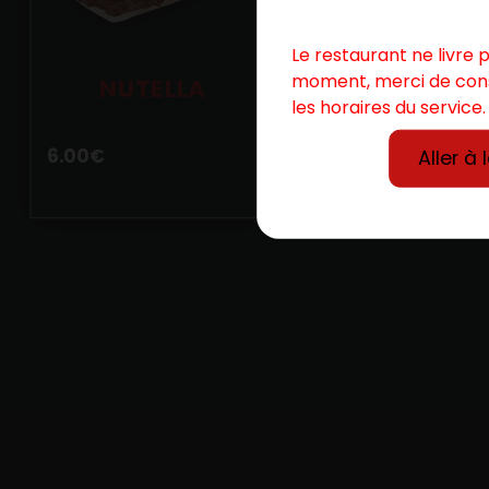
Le restaurant ne livre 
moment, merci de con
NUTELLA
les horaires du service.
6.00
€
Aller à 