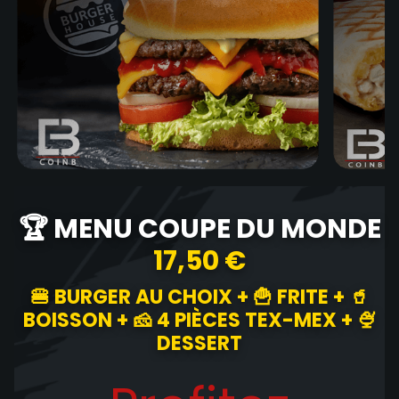
🏆 MENU COUPE DU MONDE
17,50 €
🍔 BURGER AU CHOIX + 🍟 FRITE + 🥤
BOISSON + 🧀 4 PIÈCES TEX-MEX + 🍨
DESSERT