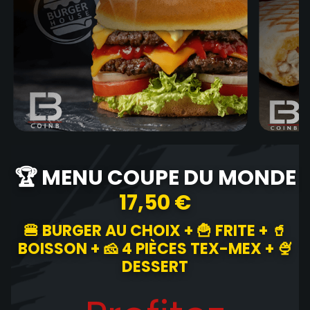
🏆 MENU COUPE DU MONDE
17,50 €
🍔 BURGER AU CHOIX + 🍟 FRITE + 🥤
BOISSON + 🧀 4 PIÈCES TEX-MEX + 🍨
DESSERT