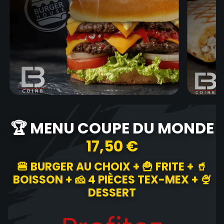
🏆 MENU COUPE DU MONDE
17,50 €
🍔 BURGER AU CHOIX + 🍟 FRITE + 🥤
BOISSON + 🧀 4 PIÈCES TEX-MEX + 🍨
DESSERT