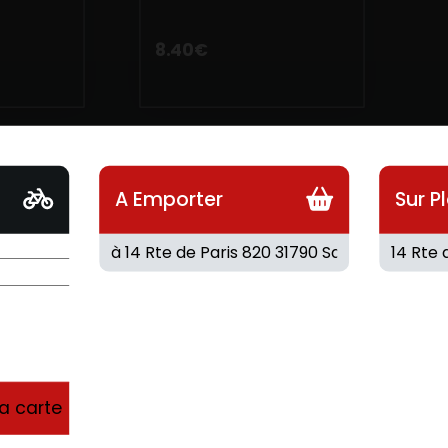
8.40
€
A Emporter
Sur P
la carte