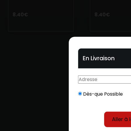
Mobile
8.40
€
8.40
€
Programme De Fidélité
Avis
Mon Compte
Notre Restaurant
En Livraison
Dès-que Possible
Aller à 