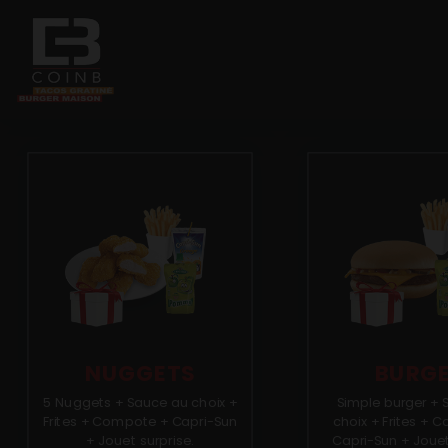
Accueil
Allergènes
Charte Qualité
C.G.V
Contact
NUGGETS
BURG
5 Nuggets + Sauce au choix +
Simple burger + 
Mentions Légales
Frites + Compote + Capri-Sun
choix + Frites + 
+ Jouet surprise.
Capri-Sun + Jouet