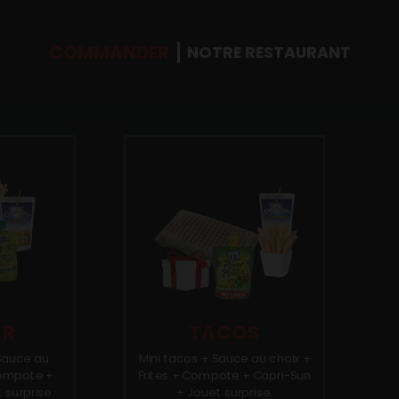
COMMANDER
NOTRE RESTAURANT
ER
TACOS
Sauce au
Mini tacos + Sauce au choix +
Compote +
Frites + Compote + Capri-Sun
 surprise.
+ Jouet surprise.