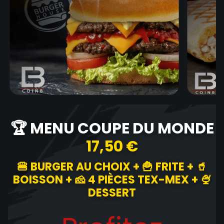
🏆 MENU COUPE DU MONDE
17,50 €
🍔 BURGER AU CHOIX + 🍟 FRITE + 🥤
BOISSON + 🧀 4 PIÈCES TEX-MEX + 🍨
DESSERT