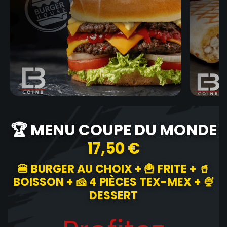
🏆 MENU COUPE DU MONDE
17,50 €
🍔 BURGER AU CHOIX + 🍟 FRITE + 🥤
BOISSON + 🧀 4 PIÈCES TEX-MEX + 🍨
DESSERT