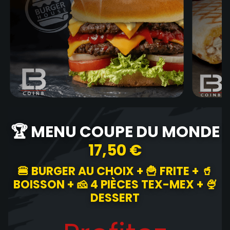
🏆 MENU COUPE DU MONDE
17,50 €
🍔 BURGER AU CHOIX + 🍟 FRITE + 🥤
BOISSON + 🧀 4 PIÈCES TEX-MEX + 🍨
DESSERT